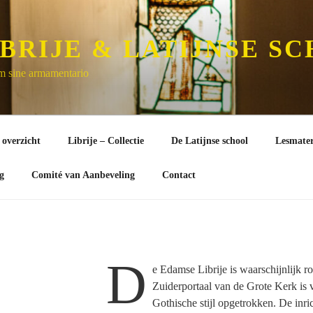
BRIJE & LATIJNSE S
um sine armamentario
 overzicht
Librije – Collectie
De Latijnse school
Lesmater
g
Comité van Aanbeveling
Contact
D
e Edamse Librije is waarschijnlijk 
Zuiderportaal van de Grote Kerk is v
Gothische stijl opgetrokken. De inric