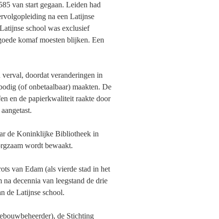
585 van start gegaan. Leiden had
vervolgopleiding na een Latijnse
Latijnse school was exclusief
 goede komaf moesten blijken. Een
n verval, doordat veranderingen in
rbodig (of onbetaalbaar) maakten. De
fen en de papierkwaliteit raakte door
 aangetast.
ar de Koninklijke Bibliotheek in
zorgzaam wordt bewaakt.
rots van Edam (als vierde stad in het
 na decennia van leegstand de drie
an de Latijnse school.
bouwbeheerder), de Stichting