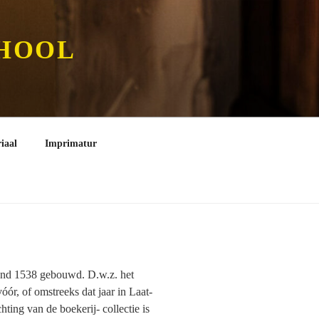
CHOOL
iaal
Imprimatur
rond 1538 gebouwd. D.w.z. het
óór, of omstreeks dat jaar in Laat-
hting van de boekerij- collectie is