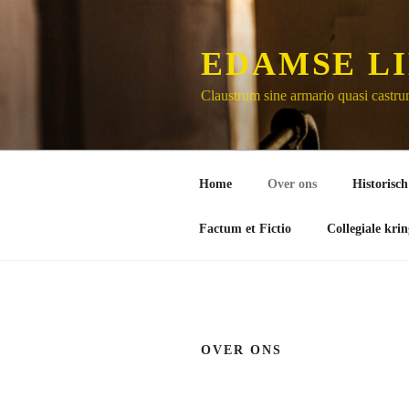
Naar
de
inhoud
EDAMSE LI
springen
Claustrum sine armario quasi castr
Home
Over ons
Historisch
Factum et Fictio
Collegiale krin
OVER ONS